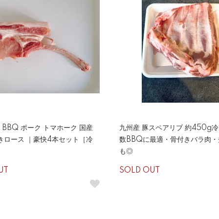
BBQ ポーク トマホーク 国産
九州産 豚スペアリブ 約450g
きロース ｜豪快4本セット［冷
数BBQに最適・骨付きバラ肉・
も◎
UT
SOLD OUT