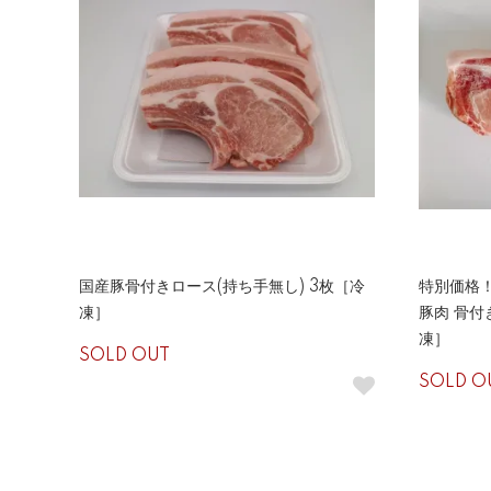
国産豚骨付きロース(持ち手無し) 3枚［冷
特別価格！
凍］
豚肉 骨付
凍］
SOLD OUT
SOLD O