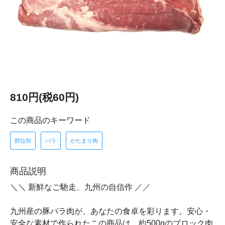
810円(税60円)
この商品のキーワード
部位別
バラ
かたまり肉
商品説明
＼＼ 新鮮なご馳走、九州の自信作 ／／
九州産の豚バラ肉が、あなたの食卓を彩ります。安心・
安全な素材で作られたこの商品は、約500gのブロック肉