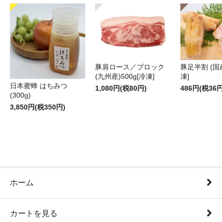
豚肩ロース／ブロック
豚足半割 (国産
(九州産)500g[冷凍]
凍]
日本蜜蜂 はちみつ
1,080円(税80円)
486円(税36円
(300g)
3,850円(税350円)
ホーム
カートを見る