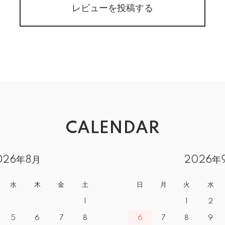
レビューを投稿する
CALENDAR
026年8月
2026年
水
木
金
土
日
月
火
水
1
1
2
5
6
7
8
6
7
8
9