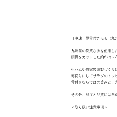
［冷凍］豚骨付きモモ（九州
九州産の良質な豚を使用し
腰骨をカットした約6kg～
生ハムや自家製燻製づくり
薄切りにしてサラダのトッ
骨付きならではの旨みと、
その分、鮮度と品質には自
＜取り扱い注意事項＞