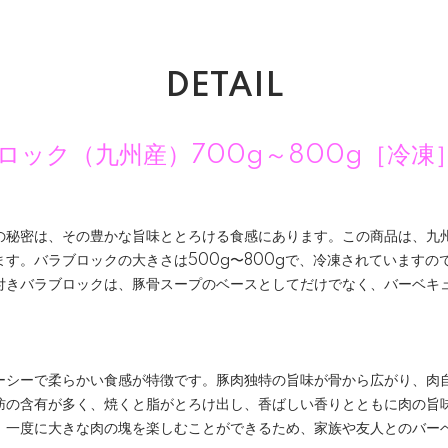
DETAIL
ロック（九州産）700g～800g［冷凍
の秘密は、その豊かな旨味ととろける食感にあります。この商品は、九
す。バラブロックの大きさは500g〜800gで、冷凍されていますの
付きバラブロックは、豚骨スープのベースとしてだけでなく、バーベキ
ーシーで柔らかい食感が特徴です。豚肉独特の旨味が骨から広がり、肉
肪の含有が多く、焼くと脂がとろけ出し、香ばしい香りとともに肉の旨
、一度に大きな肉の塊を楽しむことができるため、家族や友人とのバー