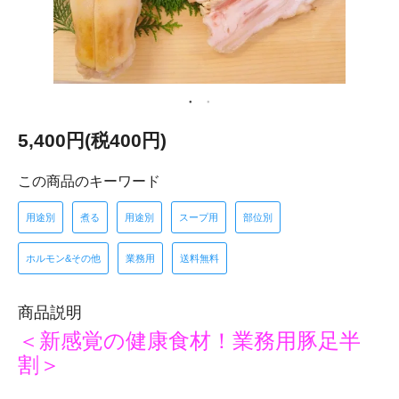
5,400円(税400円)
この商品のキーワード
用途別
煮る
用途別
スープ用
部位別
ホルモン&その他
業務用
送料無料
商品説明
＜新感覚の健康食材！業務用豚足半
割＞