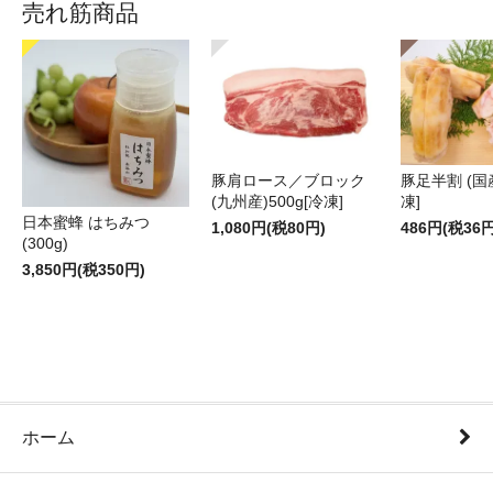
売れ筋商品
豚肩ロース／ブロック
豚足半割 (国産
(九州産)500g[冷凍]
凍]
日本蜜蜂 はちみつ
1,080円(税80円)
486円(税36円
(300g)
3,850円(税350円)
ホーム