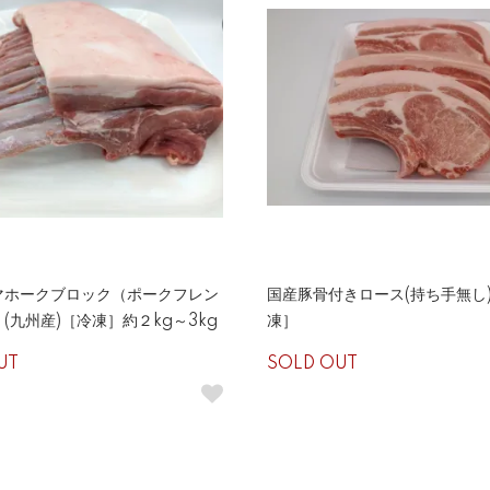
マホークブロック（ポークフレン
国産豚骨付きロース(持ち手無し)
(九州産)［冷凍］約２kg～3kg
凍］
UT
SOLD OUT