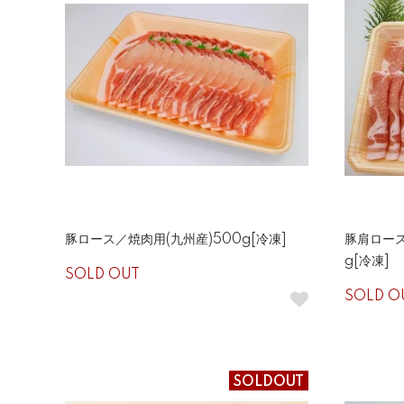
豚ロース／焼肉用(九州産)500g[冷凍]
豚肩ロース
g[冷凍]
SOLD OUT
SOLD O
SOLDOUT