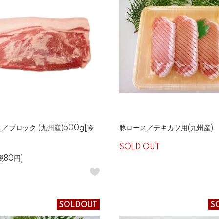
／ブロック (九州産)500g[冷
豚ロース／テキカツ用(九州産) 
SOLD OUT
税80円)
SOLDOUT
S