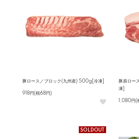
豚ロース／ブロック(九州産) 500g[冷凍]
豚肩ロース
凍]
918円(税68円)
1,080円(
SOLDOUT