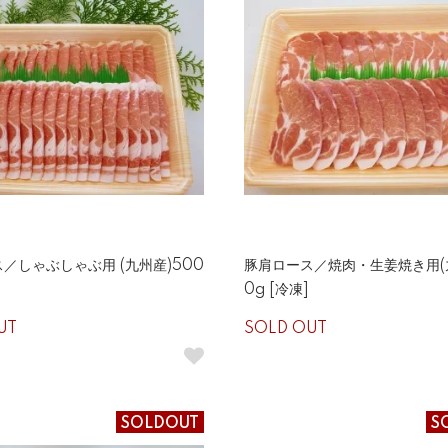
／しゃぶしゃぶ用 (九州産)500
豚肩ロース／焼肉・生姜焼き用(
0g [冷凍]
UT
SOLD OUT
SOLDOUT
S